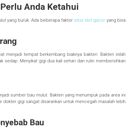
Perlu Anda Ketahui
ulut yang buruk. Ada beberapa faktor
situs slot gacor
yang bisa
urang
t menjadi tempat berkembang biaknya bakteri. Bakteri inilah
 sedap. Menyikat gigi dua kali sehari dan rutin membersihkan
menjadi sumber bau mulut. Bakteri yang menumpuk pada area ini
e dokter gigi sangat disarankan untuk mencegah masalah lebih
enyebab Bau