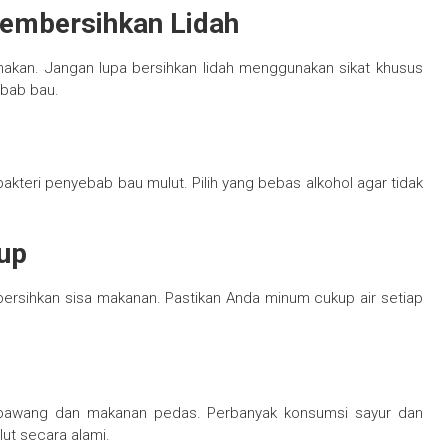
Membersihkan Lidah
h makan. Jangan lupa bersihkan lidah menggunakan sikat khusus
ebab bau.
teri penyebab bau mulut. Pilih yang bebas alkohol agar tidak
kup
sihkan sisa makanan. Pastikan Anda minum cukup air setiap
bawang dan makanan pedas. Perbanyak konsumsi sayur dan
t secara alami.