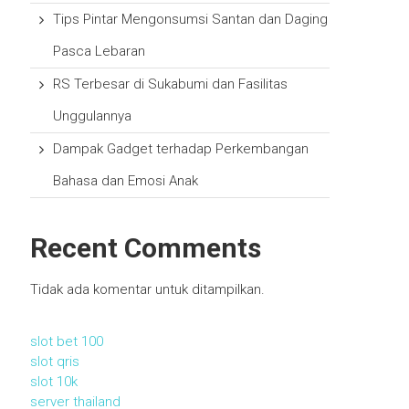
Tips Pintar Mengonsumsi Santan dan Daging
Pasca Lebaran
RS Terbesar di Sukabumi dan Fasilitas
Unggulannya
Dampak Gadget terhadap Perkembangan
Bahasa dan Emosi Anak
Recent Comments
Tidak ada komentar untuk ditampilkan.
slot bet 100
slot qris
slot 10k
server thailand