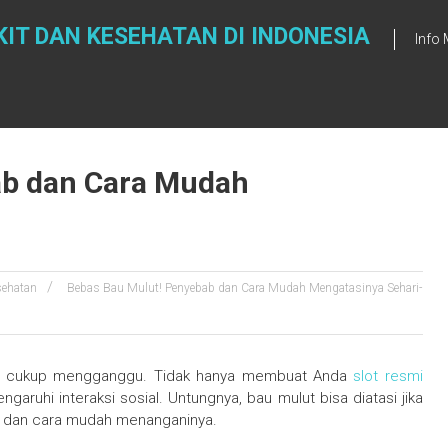
IT DAN KESEHATAN DI INDONESIA
Info
ab dan Cara Mudah
sehatan
Bebas Bau Mulut! Penyebab dan Cara Mudah Mengatasinya Sehari-
yang cukup mengganggu. Tidak hanya membuat Anda
slot resmi
garuhi interaksi sosial. Untungnya, bau mulut bisa diatasi jika
ap dan cara mudah menanganinya.