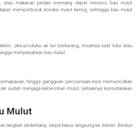
ih, atau makanan pedas memang dapat memicu bau mulut
dapat memperburuk kondisi mulut kering, sehingga bau mulut
eri. Jika produksi air liur berkurang, misalnya saat tidur atau
ehingga menyebabkan bau mulut.
an pernapasan, hingga gangguan pencernaan bisa memunculkan
ski sudah menjaga kebersihan mulut, sebaiknya konsultasikan
u Mulut
n langkah sederhana, tanpa harus langsung ke dokter. Berikut