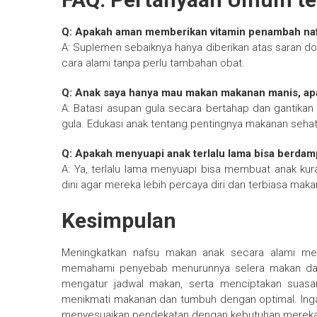
Q: Apakah aman memberikan vitamin penambah na
A: Suplemen sebaiknya hanya diberikan atas saran do
cara alami tanpa perlu tambahan obat.
Q: Anak saya hanya mau makan makanan manis, apa
A: Batasi asupan gula secara bertahap dan gantikan
gula. Edukasi anak tentang pentingnya makanan seha
Q: Apakah menyuapi anak terlalu lama bisa berda
A: Ya, terlalu lama menyuapi bisa membuat anak kur
dini agar mereka lebih percaya diri dan terbiasa mak
Kesimpulan
Meningkatkan nafsu makan anak secara alami me
memahami penyebab menurunnya selera makan dan 
mengatur jadwal makan, serta menciptakan suasa
menikmati makanan dan tumbuh dengan optimal. Inga
menyesuaikan pendekatan dengan kebutuhan mereka