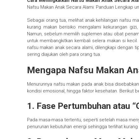
Cara Meningkatkan Nafsu Makan Anak Secara Ala
Nafsu Makan Anak Secara Alami: Panduan Lengkap un
Sebagai orang tua, melihat anak kehilangan nafsu m
kurang makan berisiko mengalami kekurangan gizi,
Namun, sebelum memilih suplemen atau obat penamb
untuk membangkitkan kembali selera makan si kecil.
nafsu makan anak secara alami, dilengkapi dengan t
sering diajukan oleh para orang tua.
Mengapa Nafsu Makan An
Menurunnya nafsu makan pada anak bisa disebabkan o
kondisi emosional, hingga faktor kesehatan. Berikut
1. Fase Pertumbuhan atau “
Pada masa-masa tertentu, seperti setelah masa men
penurunan kebutuhan energi sehingga terlihat kurang