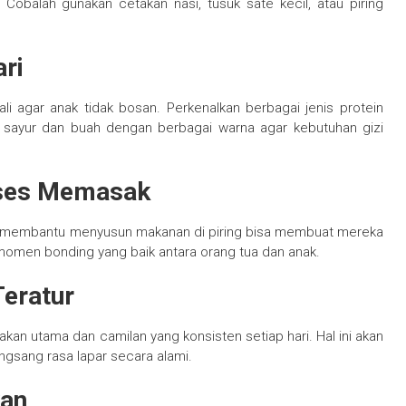
 Cobalah gunakan cetakan nasi, tusuk sate kecil, atau piring
ari
i agar anak tidak bosan. Perkenalkan berbagai jenis protein
an sayur dan buah dengan berbagai warna agar kebutuhan gizi
oses Memasak
u membantu menyusun makanan di piring bisa membuat mereka
i momen bonding yang baik antara orang tua dan anak.
Teratur
kan utama dan camilan yang konsisten setiap hari. Hal ini akan
gsang rasa lapar secara alami.
kan