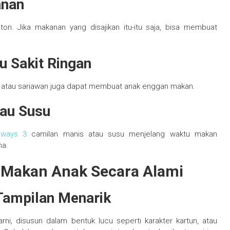
anan
. Jika makanan yang disajikan itu-itu saja, bisa membuat
u Sakit Ringan
n, atau sariawan juga dapat membuat anak enggan makan.
tau Susu
 ways 3
camilan manis atau susu menjelang waktu makan
ma.
 Makan Anak Secara Alami
Tampilan Menarik
ni, disusun dalam bentuk lucu seperti karakter kartun, atau