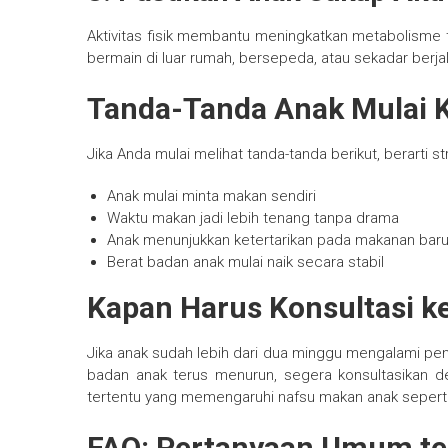
Aktivitas fisik membantu meningkatkan metabolisme 
bermain di luar rumah, bersepeda, atau sekadar berja
Tanda-Tanda Anak Mulai 
Jika Anda mulai melihat tanda-tanda berikut, berarti st
Anak mulai minta makan sendiri
Waktu makan jadi lebih tenang tanpa drama
Anak menunjukkan ketertarikan pada makanan bar
Berat badan anak mulai naik secara stabil
Kapan Harus Konsultasi k
Jika anak sudah lebih dari dua minggu mengalami pen
badan anak terus menurun, segera konsultasikan den
tertentu yang memengaruhi nafsu makan anak seperti 
FAQ: Pertanyaan Umum te