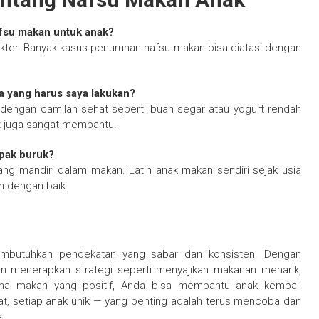
fsu makan untuk anak?
kter. Banyak kasus penurunan nafsu makan bisa diatasi dengan
 yang harus saya lakukan?
 dengan camilan sehat seperti buah segar atau yogurt rendah
t juga sangat membantu.
mpak buruk?
ang mandiri dalam makan. Latih anak makan sendiri sejak usia
an dengan baik.
mbutuhkan pendekatan yang sabar dan konsisten. Dengan
menerapkan strategi seperti menyajikan makanan menarik,
na makan yang positif, Anda bisa membantu anak kembali
t, setiap anak unik — yang penting adalah terus mencoba dan
.