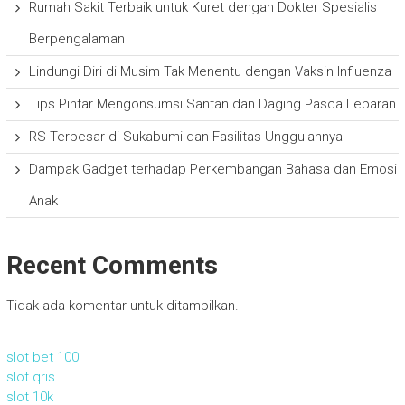
Rumah Sakit Terbaik untuk Kuret dengan Dokter Spesialis
Berpengalaman
Lindungi Diri di Musim Tak Menentu dengan Vaksin Influenza
Tips Pintar Mengonsumsi Santan dan Daging Pasca Lebaran
RS Terbesar di Sukabumi dan Fasilitas Unggulannya
Dampak Gadget terhadap Perkembangan Bahasa dan Emosi
Anak
Recent Comments
Tidak ada komentar untuk ditampilkan.
slot bet 100
slot qris
slot 10k