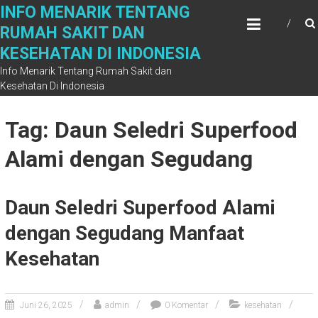
Skip
INFO MENARIK TENTANG
to
RUMAH SAKIT DAN
content
KESEHATAN DI INDONESIA
Info Menarik Tentang Rumah Sakit dan
Kesehatan Di Indonesia
Tag: Daun Seledri Superfood
Alami dengan Segudang
Daun Seledri Superfood Alami
dengan Segudang Manfaat
Kesehatan
Juni 26, 2025
admin
0 Komentar
kesehatan