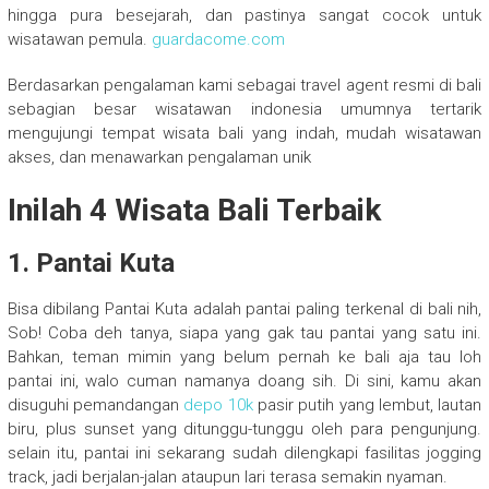
hingga pura besejarah, dan pastinya sangat cocok untuk
wisatawan pemula.
guardacome.com
Berdasarkan pengalaman kami sebagai travel agent resmi di bali
sebagian besar wisatawan indonesia umumnya tertarik
mengujungi tempat wisata bali yang indah, mudah wisatawan
akses, dan menawarkan pengalaman unik
Inilah 4 Wisata Bali Terbaik
1. Pantai Kuta
Bisa dibilang Pantai Kuta adalah pantai paling terkenal di bali nih,
Sob! Coba deh tanya, siapa yang gak tau pantai yang satu ini.
Bahkan, teman mimin yang belum pernah ke bali aja tau loh
pantai ini, walo cuman namanya doang sih. Di sini, kamu akan
disuguhi pemandangan
depo 10k
pasir putih yang lembut, lautan
biru, plus sunset yang ditunggu-tunggu oleh para pengunjung.
selain itu, pantai ini sekarang sudah dilengkapi fasilitas jogging
track, jadi berjalan-jalan ataupun lari terasa semakin nyaman.