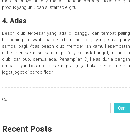
mereka punya sunday market dengan berbagai toko dengan
produk yang unik dan sustainable gitu
4. Atlas
Beach club terbesar yang ada di canggu dan tempat paling
happening ini wajib banget dikunjungi bagi yang suka party
sampai pagi. Atlas beach club memberikan kamu kesempatan
untuk merasakan suasana nightlife yang asik banget, mulai dari
club, bar, pub, semua ada. Penampilan Dj kelas dunia dengan
empat layar besar di belakangnya juga bakal nemenin kamu
joget-joget di dance floor
Cari
Cari
Recent Posts