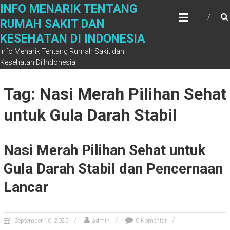
Skip
INFO MENARIK TENTANG
to
RUMAH SAKIT DAN
content
KESEHATAN DI INDONESIA
Info Menarik Tentang Rumah Sakit dan
Kesehatan Di Indonesia
Tag: Nasi Merah Pilihan Sehat
untuk Gula Darah Stabil
Nasi Merah Pilihan Sehat untuk
Gula Darah Stabil dan Pencernaan
Lancar
September 10, 2025
admin
0 Komentar