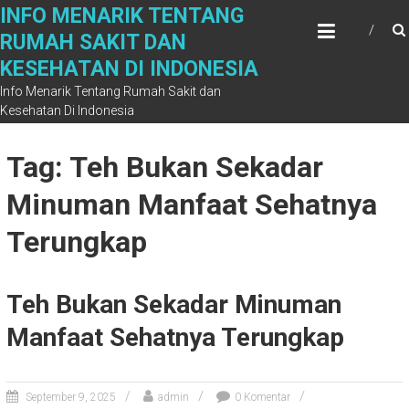
Skip
INFO MENARIK TENTANG
to
RUMAH SAKIT DAN
content
KESEHATAN DI INDONESIA
Info Menarik Tentang Rumah Sakit dan
Kesehatan Di Indonesia
Tag: Teh Bukan Sekadar
Minuman Manfaat Sehatnya
Terungkap
Teh Bukan Sekadar Minuman
Manfaat Sehatnya Terungkap
September 9, 2025
admin
0 Komentar