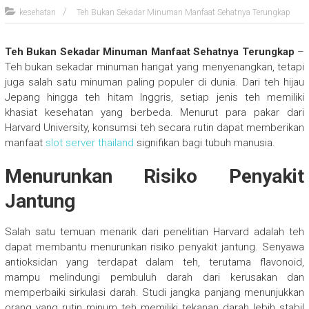
kesehatan
Teh Bukan Sekadar Minuman Manfaat Sehatnya Terungkap
Teh Bukan Sekadar Minuman Manfaat Sehatnya Terungkap
–
Teh bukan sekadar minuman hangat yang menyenangkan, tetapi
juga salah satu minuman paling populer di dunia. Dari teh hijau
Jepang hingga teh hitam Inggris, setiap jenis teh memiliki
khasiat kesehatan yang berbeda. Menurut para pakar dari
Harvard University, konsumsi teh secara rutin dapat memberikan
manfaat
slot server thailand
signifikan bagi tubuh manusia.
Menurunkan Risiko Penyakit
Jantung
Salah satu temuan menarik dari penelitian Harvard adalah teh
dapat membantu menurunkan risiko penyakit jantung. Senyawa
antioksidan yang terdapat dalam teh, terutama flavonoid,
mampu melindungi pembuluh darah dari kerusakan dan
memperbaiki sirkulasi darah. Studi jangka panjang menunjukkan
orang yang rutin minum teh memiliki tekanan darah lebih stabil