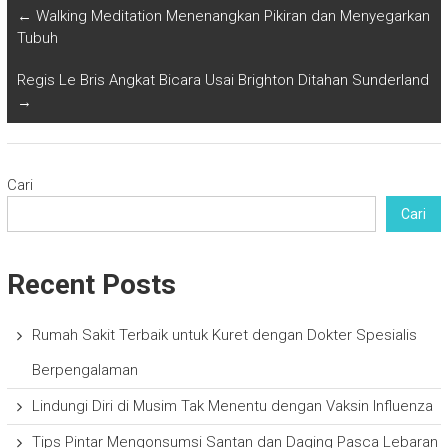
←
Walking Meditation Menenangkan Pikiran dan Menyegarkan
Tubuh
Regis Le Bris Angkat Bicara Usai Brighton Ditahan Sunderland
→
Cari
Cari
Recent Posts
Rumah Sakit Terbaik untuk Kuret dengan Dokter Spesialis
Berpengalaman
Lindungi Diri di Musim Tak Menentu dengan Vaksin Influenza
Tips Pintar Mengonsumsi Santan dan Daging Pasca Lebaran