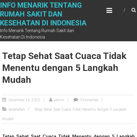
Skip
INFO MENARIK TENTANG
to
RUMAH SAKIT DAN
content
KESEHATAN DI INDONESIA
Info Menarik Tentang Rumah Sakit dan
Kesehatan Di Indonesia
Tetap Sehat Saat Cuaca Tidak
Menentu dengan 5 Langkah
Mudah
Desember 16, 2025
admin
0 Komentar
kesehatan
Tetap Sehat Saat Cuaca Tidak Menentu dengan 5 Langkah
Mudah
Tetap Sehat Saat Cuaca Tidak Menentu dengan 5 Langkah