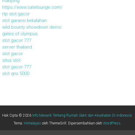
mahjong
https://www.satelounge.com/
rtp slot gacor
slot garansi kekalahan
wild bounty showdown demo
gates of olympus
slot gacor 777
server thailand
slot gacor
situs slot
slot gacor 777
slot qris 5000
Hak Cipta © 2026
Info Menarik Tentang Rumah Sakit dan Kesehatan Di Indonesia
.
Tema:
Himalayas
oleh ThemeGrill. Dipersembahkan oleh
WordPress
.