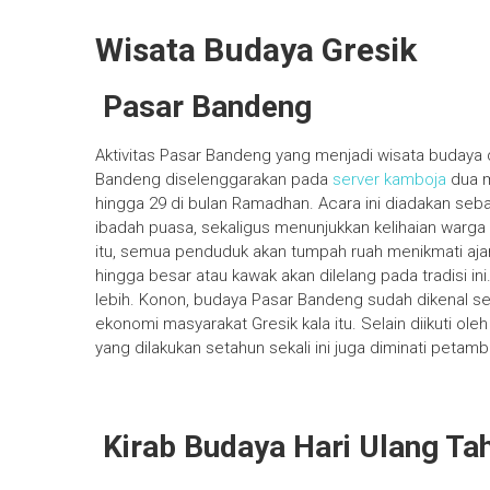
Wisata Budaya Gresik
Pasar Bandeng
Aktivitas Pasar Bandeng yang menjadi wisata budaya di
Bandeng diselenggarakan pada
server kamboja
dua m
hingga 29 di bulan Ramadhan. Acara ini diadakan seb
ibadah puasa, sekaligus menunjukkan kelihaian warg
itu, semua penduduk akan tumpah ruah menikmati aj
hingga besar atau kawak akan dilelang pada tradisi 
lebih. Konon, budaya Pasar Bandeng sudah dikenal s
ekonomi masyarakat Gresik kala itu. Selain diikuti ole
yang dilakukan setahun sekali ini juga diminati petam
Kirab Budaya Hari Ulang Ta