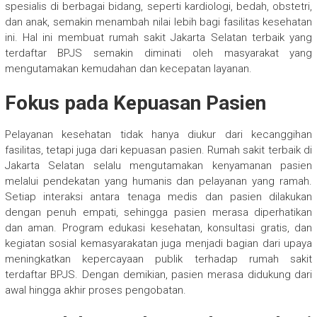
spesialis di berbagai bidang, seperti kardiologi, bedah, obstetri,
dan anak, semakin menambah nilai lebih bagi fasilitas kesehatan
ini. Hal ini membuat rumah sakit Jakarta Selatan terbaik yang
terdaftar BPJS semakin diminati oleh masyarakat yang
mengutamakan kemudahan dan kecepatan layanan.
Fokus pada Kepuasan Pasien
Pelayanan kesehatan tidak hanya diukur dari kecanggihan
fasilitas, tetapi juga dari kepuasan pasien. Rumah sakit terbaik di
Jakarta Selatan selalu mengutamakan kenyamanan pasien
melalui pendekatan yang humanis dan pelayanan yang ramah.
Setiap interaksi antara tenaga medis dan pasien dilakukan
dengan penuh empati, sehingga pasien merasa diperhatikan
dan aman. Program edukasi kesehatan, konsultasi gratis, dan
kegiatan sosial kemasyarakatan juga menjadi bagian dari upaya
meningkatkan kepercayaan publik terhadap rumah sakit
terdaftar BPJS. Dengan demikian, pasien merasa didukung dari
awal hingga akhir proses pengobatan.