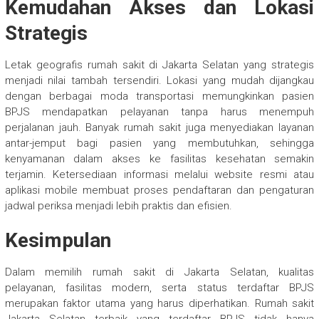
Kemudahan Akses dan Lokasi
Strategis
Letak geografis rumah sakit di Jakarta Selatan yang strategis
menjadi nilai tambah tersendiri. Lokasi yang mudah dijangkau
dengan berbagai moda transportasi memungkinkan pasien
BPJS mendapatkan pelayanan tanpa harus menempuh
perjalanan jauh. Banyak rumah sakit juga menyediakan layanan
antar-jemput bagi pasien yang membutuhkan, sehingga
kenyamanan dalam akses ke fasilitas kesehatan semakin
terjamin. Ketersediaan informasi melalui website resmi atau
aplikasi mobile membuat proses pendaftaran dan pengaturan
jadwal periksa menjadi lebih praktis dan efisien.
Kesimpulan
Dalam memilih rumah sakit di Jakarta Selatan, kualitas
pelayanan, fasilitas modern, serta status terdaftar BPJS
merupakan faktor utama yang harus diperhatikan. Rumah sakit