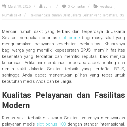
,
Maret 19, 2025
admin
0 Komentar
kesehatan
Rumah sakit
Rekomendasi Rumah Sakit Jakarta Selatan yang Terdaftar BPJS
Mencari rumah sakit yang terbaik dan terpercaya di Jakarta
Selatan merupakan prioritas
slot online
bagi masyarakat yang
mengutamakan pelayanan kesehatan berkualitas. Khususnya
bagi warga yang memiliki kepesertaan BPJS, memilih fasilitas
kesehatan yang terdaftar dan memiliki reputasi baik menjadi
keharusan. Artikel ini membahas beberapa aspek penting dari
rumah sakit Jakarta Selatan terbaik yang terdaftar BPJS,
sehingga Anda dapat menentukan pilihan yang tepat untuk
kebutuhan medis Anda dan keluarga.
Kualitas Pelayanan dan Fasilitas
Modern
Rumah sakit terbaik di Jakarta Selatan umumnya menawarkan
pelayanan medis
slot bonus 100
dengan standar internasional.