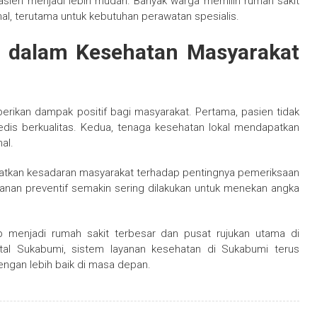
asien menjadi lebih mudah. Banyak warga memilih rumah sakit
al, terutama untuk kebutuhan perawatan spesialis.
 dalam Kesehatan Masyarakat
rikan dampak positif bagi masyarakat. Pertama, pasien tidak
dis berkualitas. Kedua, tenaga kesehatan lokal mendapatkan
al.
katkan kesadaran masyarakat terhadap pentingnya pemeriksaan
anan preventif semakin sering dilakukan untuk menekan angka
 menjadi rumah sakit terbesar dan pusat rujukan utama di
tal Sukabumi
, sistem layanan kesehatan di Sukabumi terus
ngan lebih baik di masa depan.