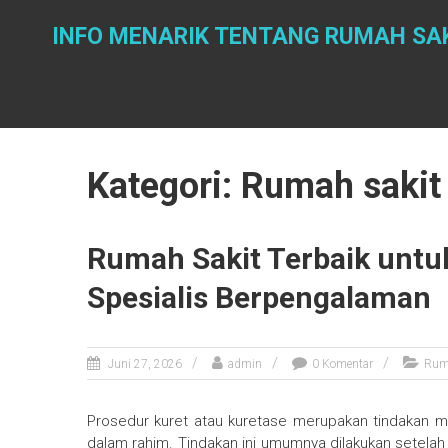
Skip
to
INFO MENARIK TENTANG RUMAH SAK
content
Kategori: Rumah sakit
Rumah Sakit Terbaik untu
Spesialis Berpengalaman
Juni 27, 2026
admin
0 Komentar
Rum
Prosedur kuret atau kuretase merupakan tindakan m
dalam rahim. Tindakan ini umumnya dilakukan setela