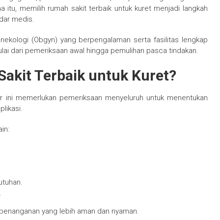
 itu, memilih rumah sakit terbaik untuk kuret menjadi langkah
dar medis.
inekologi (Obgyn) yang berpengalaman serta fasilitas lengkap
ai dari pemeriksaan awal hingga pemulihan pasca tindakan.
kit Terbaik untuk Kuret?
ur ini memerlukan pemeriksaan menyeluruh untuk menentukan
likasi.
in:
utuhan.
.
h penanganan yang lebih aman dan nyaman.