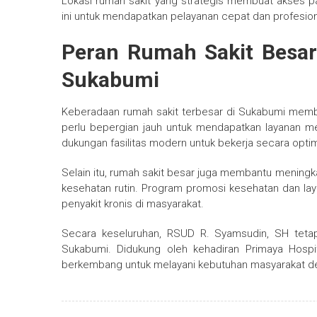
Lokasi rumah sakit yang strategis membuat akses p
ini untuk mendapatkan pelayanan cepat dan profesion
Peran Rumah Sakit Besar
Sukabumi
Keberadaan rumah sakit terbesar di Sukabumi membe
perlu bepergian jauh untuk mendapatkan layanan me
dukungan fasilitas modern untuk bekerja secara optim
Selain itu, rumah sakit besar juga membantu mening
kesehatan rutin. Program promosi kesehatan dan lay
penyakit kronis di masyarakat.
Secara keseluruhan,
RSUD R. Syamsudin, SH
tetap
Sukabumi. Didukung oleh kehadiran
Primaya Hospi
berkembang untuk melayani kebutuhan masyarakat de