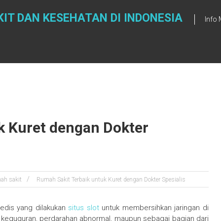
IT DAN KESEHATAN DI INDONESIA
Info
k Kuret dengan Dokter
ah sakit
Rumah Sakit Terbaik untuk Kuret dengan Dokter Spesialis
edis yang dilakukan
situs slot
untuk membersihkan jaringan di
h keguguran, perdarahan abnormal, maupun sebagai bagian dari